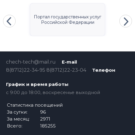
Портал государственных услуг
Российской Федерации
chech-tech@mail.ru
E-mail
8(8712)22-34-95 8(8712)22-23-04
Телефон
График и время работы
c 9:00 до 18:00, воскресенье выходной
Статистика посещений
За сутки:
96
За месяц:
2971
Всего:
185255