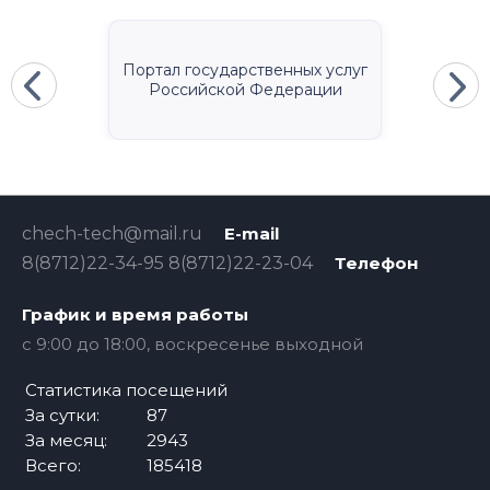
Портал государственных услуг
Российской Федерации
chech-tech@mail.ru
E-mail
8(8712)22-34-95 8(8712)22-23-04
Телефон
График и время работы
c 9:00 до 18:00, воскресенье выходной
Статистика посещений
За сутки:
87
За месяц:
2943
Всего:
185418