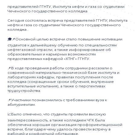
представителей ГГНТУ, Института нефти и газа со студентами
Чеченского государственного колледжа
Сегодня состоялась встреча представителей ГГНТУ, Института
нефти и газа со студентами Чеченского государственного
колледжа .
🎓📌Основной целью встречи стало повышение мотивации
студентов к дальнейшему обучению по специальностям
нефтегазовой отрасли, а также информирование об
образовательных и карьерных возможностях
предоставляемых кафедрой «ХТНГ» ГГНТУ.
📌В ходе проведения работы сотрудники рассазали о
современной материально-технической базе института и
лабораториях кафедры, правилах поступления после
колледжа (сокращенные сроки обучения, внутренние
вступительные испытания), а также о перспективах
трудоустройства.
📌Участники познакомились с требованиями вуза к
абитуриентам.
📈Было отмечено, что студенты проявили высокую
заинтересованность, а также колледжем ЧГК была
обеспечена хорошая организация профориентационной
встречи, благодаря чему удалось провести встречу в
рабочей и комфортной обстановке.