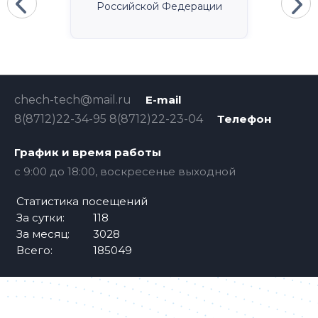
Российской Федерации
chech-tech@mail.ru
E-mail
8(8712)22-34-95 8(8712)22-23-04
Телефон
График и время работы
c 9:00 до 18:00, воскресенье выходной
Статистика посещений
За сутки:
118
За месяц:
3028
Всего:
185049