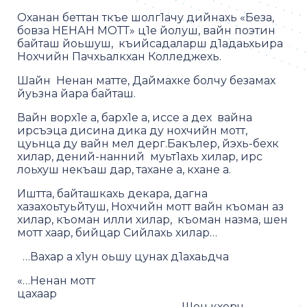
Оханан беттан ткъе шолг1ачу дийнахь «Беза,
бовза НЕНАН МОТТ» ц1е йолуш, вайн поэтин
байташ йоьшуш, къийсадаларш д1адаьхьира
Нохчийн Пачхьалкхан Колледжехь.
Шайн Ненан матте, Даймахке болчу безамах
йуьзна йара байташ.
Вайн ворх1е а, барх1е а, иссе а дех вайна
ирсъэца дисина дика ду нохчийн мотт,
цуьнца ду вайн мел дерг.Бакълер, йэхь-бехк
хилар, дений-нанний муьт1ахь хилар, ирс
лоьхуш некъаш дар, тахане а, кхане а.
Иштта, байташкахь декара, дагна
хазахоьтуьйтуш, Нохчийн мотт вайн къоман аз
хилар, къоман илли хилар, къоман назма, шен
мотт хаар, бийцар Сийлахь хилар…
…Вахар а х1ун оьшу цунах д1ахаьдча
«…Ненан мотт
цахаар
Шен кхерч