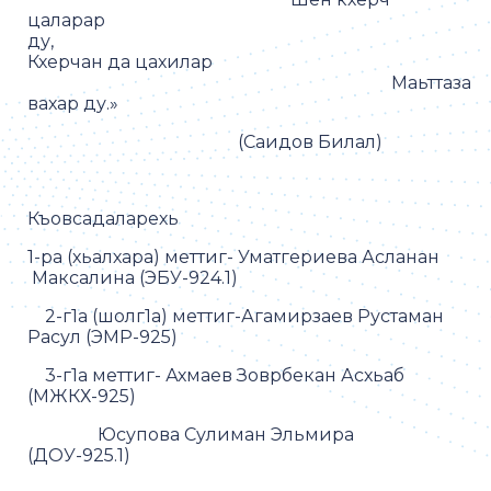
цаларар
ду
Кхерчан да цахилар
Маьттаза
вахар ду.»
(Саидов Билал)
Къовсадаларехь
1-ра (хьалхара) меттиг- Уматгериева Асланан
Максалина (ЭБУ-924.1)
2-г1а (шолг1а) меттиг-Агамирзаев Рустаман
Расул (ЭМР-925)
3-г1а меттиг- Ахмаев Зоврбекан Асхьаб
(МЖКХ-925)
Юсупова Сулиман Эльмира
(ДОУ-925.1)