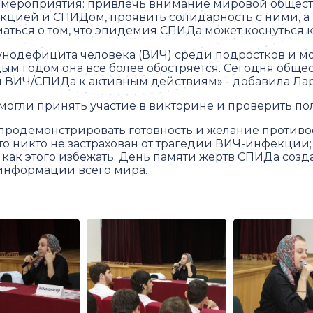
 мероприятия: привлечь внимание мировой общест
кцией и СПИДом, проявить солидарность с ними, а 
аться о том, что эпидемия СПИДа может коснуться 
нодефицита человека (ВИЧ) среди подростков и м
дым годом она все более обостряется. Сегодня обще
ВИЧ/СПИДа к активным действиям» - добавила Лар
могли принять участие в викторине и проверить по
ь продемонстрировать готовность и желание проти
то никто не застрахован от трагедии ВИЧ-инфекции;
 как этого избежать. День памяти жертв СПИДа созд
информации всего мира.