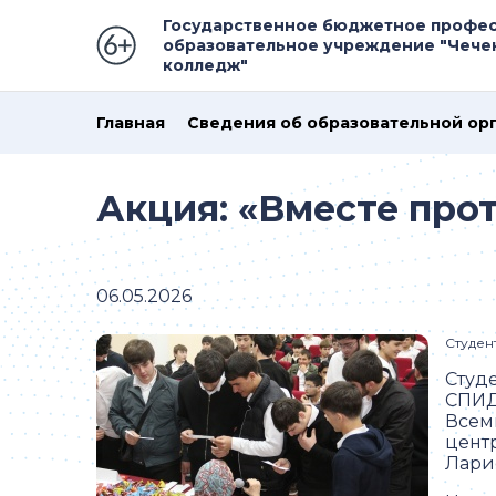
Государственное бюджетное профе
образовательное учреждение "Чече
колледж"
Главная
Сведения об образовательной ор
Акция: «Вместе про
06.05.2026
Студен
Студ
СПИД
Всем
цент
Ларис