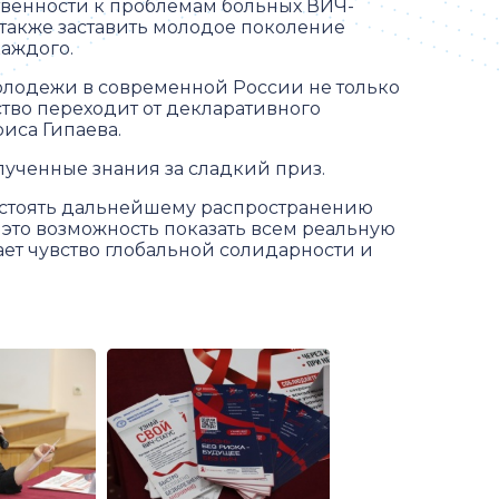
венности к проблемам больных ВИЧ-
также заставить молодое поколение
каждого.
олодежи в современной России не только
ство переходит от декларативного
иса Гипаева.
лученные знания за сладкий приз.
востоять дальнейшему распространению
 это возможность показать всем реальную
ает чувство глобальной солидарности и