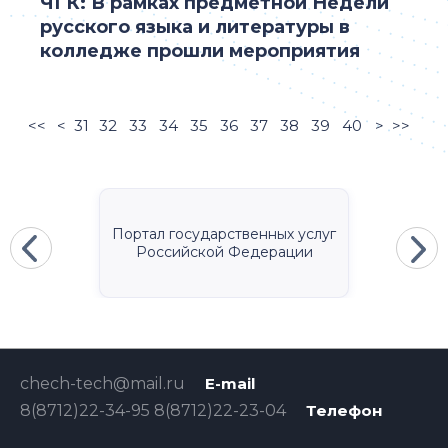
ЧГК: В рамках предметной Недели
русского языка и литературы в
колледже прошли мероприятия
<<
<
31
32
33
34
35
36
37
38
39
40
>
>>
Портал государственных услуг
Российской Федерации
chech-tech@mail.ru
E-mail
8(8712)22-34-95 8(8712)22-23-04
Телефон