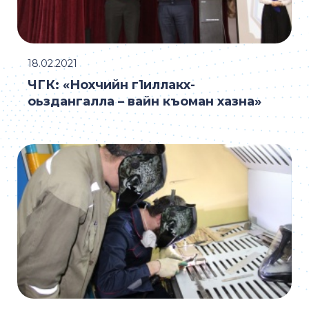
18.02.2021
ЧГК: «Нохчийн г1иллакх-
оьздангалла – вайн къоман хазна»