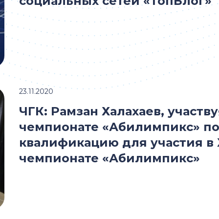
социальных сетей «ТопБлог»
23.11.2020
ЧГК: Рамзан Халахаев, участв
чемпионате «Абилимпикс» п
квалификацию для участия в
чемпионате «Абилимпикс»