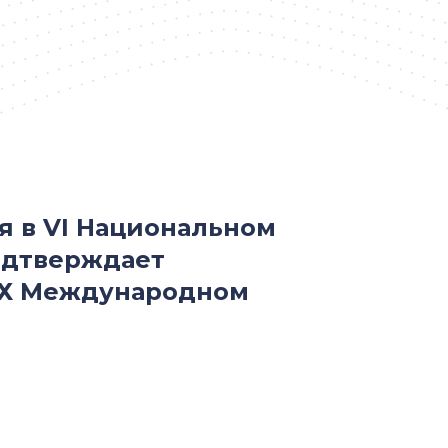
уя в VI Национальном
одтверждает
 Х Международном