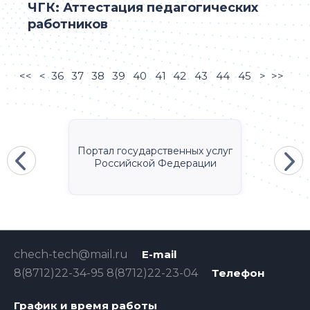
ЧГК: Аттестация педагогических
работников
<<
<
36
37
38
39
40
41
42
43
44
45
>
>>
Портал государственных услуг
Российской Федерации
chech-tech@mail.ru
E-mail
8(8712)22-34-95 8(8712)22-23-04
Телефон
График и время работы